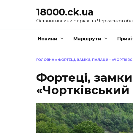
Перейти
18000.ck.ua
до
вмісту
Останні новини Черкас та Черкаської обл
Новини
Маршрути
Приві
ГОЛОВНА
»
ФОРТЕЦІ, ЗАМКИ, ПАЛАЦИ – «ЧОРТКІВ
Фортеці, замки
«Чортківський