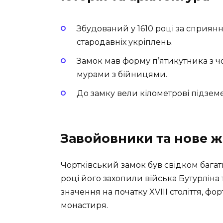
Збудований у 1610 році за сприянн
стародавніх укріплень.
Замок мав форму п’ятикутника з 
мурами з бійницями.
До замку вели кілометрові підземе
Завойовники та нове ж
Чортківський замок був свідком багатьо
році його захопили війська Бутурліна
значення на початку XVIII століття, фор
монастиря.