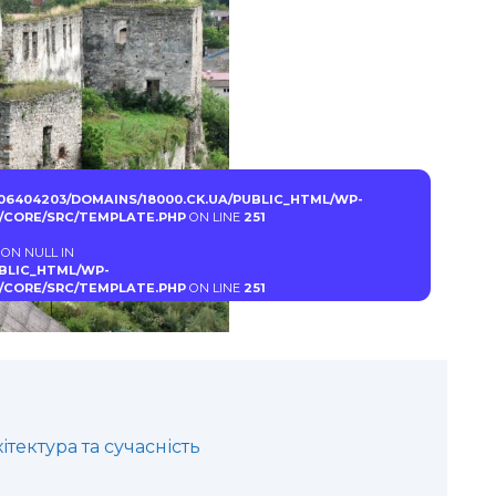
06404203/DOMAINS/18000.CK.UA/PUBLIC_HTML/WP-
CORE/SRC/TEMPLATE.PHP
ON LINE
251
 ON NULL IN
UBLIC_HTML/WP-
CORE/SRC/TEMPLATE.PHP
ON LINE
251
ітектура та сучасність