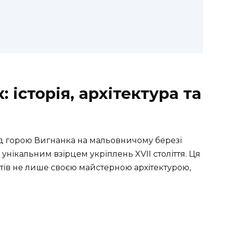
 історія, архітектура та
д горою Вигнанка на мальовничому березі
є унікальним взірцем укріплень XVII століття. Ця
тів не лише своєю майстерною архітектурою,