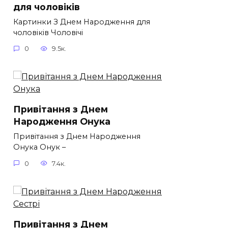
для чоловіків​
Картинки З Днем Народження для
чоловіків​ Чоловічі
0
9.5к.
Привітання з Днем
Народження Онука
Привітання з Днем Народження
Онука Онук –
0
7.4к.
Привітання з Днем