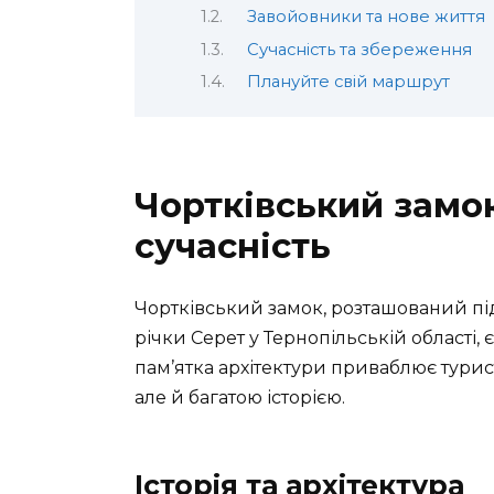
Завойовники та нове життя
Сучасність та збереження
Плануйте свій маршрут
Чортківський замок:
сучасність
Чортківський замок, розташований пі
річки Серет у Тернопільській області, 
пам’ятка архітектури приваблює турис
але й багатою історією.
Історія та архітектура