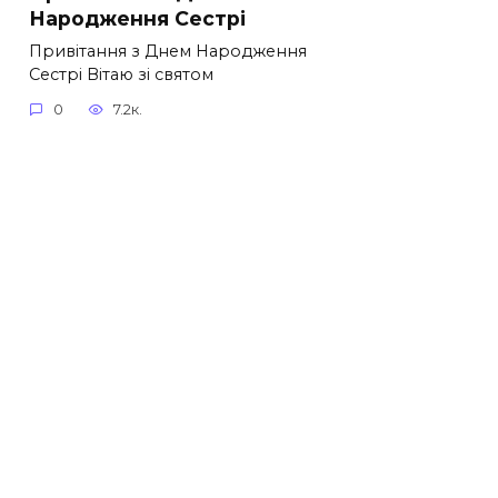
Народження Сестрі
Привітання з Днем Народження
Сестрі Вітаю зі святом
0
7.2к.