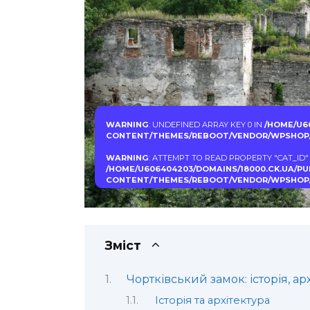
WARNING
: UNDEFINED ARRAY KEY 0 IN
/HOME/U6
CONTENT/THEMES/REBOOT/VENDOR/WPSHOP/
WARNING
: ATTEMPT TO READ PROPERTY "CAT_ID"
/HOME/U606404203/DOMAINS/18000.CK.UA/P
CONTENT/THEMES/REBOOT/VENDOR/WPSHOP/
Зміст
Чортківський замок: історія, арх
Історія та архітектура