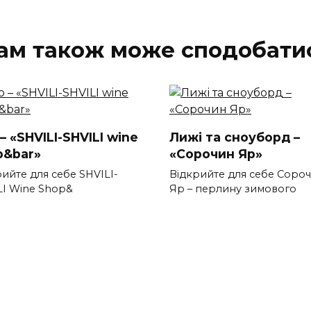
ам також може сподобати
– «SHVILI-SHVILI wine
Лижі та сноуборд –
p&bar»
«Сорочин Яр»
ийте для себе SHVILI-
Відкрийте для себе Соро
LI Wine Shop&
Яр – перлину зимового