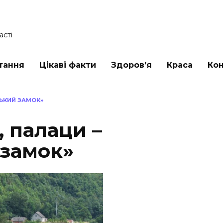
асті
тання
Цікаві факти
Здоров’я
Краса
Ко
СЬКИЙ ЗАМОК»
, палаци –
 замок»