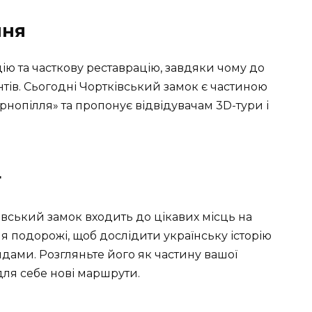
ння
цію та часткову реставрацію, завдяки чому до
тів. Сьогодні Чортківський замок є частиною
нопілля» та пропонує відвідувачам 3D-тури і
т
ківський замок входить до цікавих місць на
ля подорожі, щоб дослідити українську історію
ами. Розгляньте його як частину вашої
для себе нові маршрути.