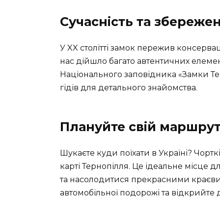
Сучасність та збереже
У XX столітті замок пережив консерва
нас дійшло багато автентичних елемен
Національного заповідника «Замки Тер
гідів для детального знайомства.
Плануйте свій маршру
Шукаєте куди поїхати в Україні? Чорт
карті Тернопілля. Це ідеальне місце д
та насолодитися прекрасними краєвид
автомобільної подорожі та відкрийте 