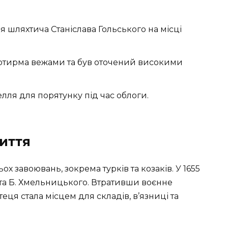
я шляхтича Станіслава Гольського на місці
чотирма вежами та був оточений високими
лля для порятунку під час облоги.
иття
х завоювань, зокрема турків та козаків. У 1655
 та Б. Хмельницького. Втративши воєнне
теця стала місцем для складів, в’язниці та