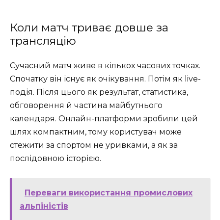
Коли матч триває довше за
трансляцію
Сучасний матч живе в кількох часових точках.
Спочатку він існує як очікування. Потім як live-
подія. Після цього як результат, статистика,
обговорення й частина майбутнього
календаря. Онлайн-платформи зробили цей
шлях компактним, тому користувач може
стежити за спортом не уривками, а як за
послідовною історією.
Переваги використання промислових
альпіністів