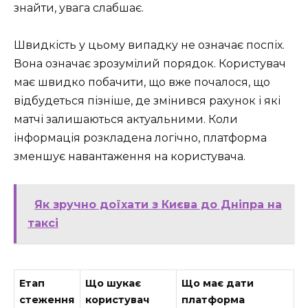
знайти, увага слабшає.
Швидкість у цьому випадку не означає поспіх.
Вона означає зрозумілий порядок. Користувач
має швидко побачити, що вже почалося, що
відбудеться пізніше, де змінився рахунок і які
матчі залишаються актуальними. Коли
інформація розкладена логічно, платформа
зменшує навантаження на користувача.
Як зручно доїхати з Києва до Дніпра на
таксі
Етап
Що шукає
Що має дати
стеження
користувач
платформа