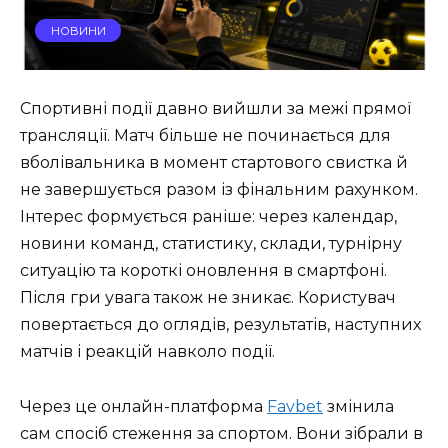
НОВИНИ
Спортивні події давно вийшли за межі прямої
трансляції. Матч більше не починається для
вболівальника в момент стартового свистка й
не завершується разом із фінальним рахунком.
Інтерес формується раніше: через календар,
новини команд, статистику, склади, турнірну
ситуацію та короткі оновлення в смартфоні.
Після гри увага також не зникає. Користувач
повертається до оглядів, результатів, наступних
матчів і реакцій навколо події.
Через це онлайн-платформа
Favbet
змінила
сам спосіб стеження за спортом. Вони зібрали в