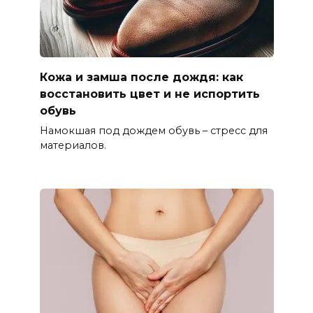
Кожа и замша после дождя: как
восстановить цвет и не испортить
обувь
Намокшая под дождем обувь – стресс для
материалов.