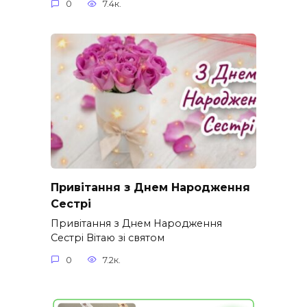
0
7.4к.
Привітання з Днем Народження
Сестрі
Привітання з Днем Народження
Сестрі Вітаю зі святом
0
7.2к.