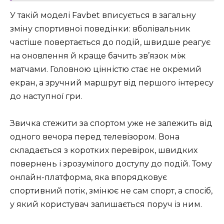
У такій моделі Favbet вписується в загальну
зміну спортивної поведінки: вболівальник
частіше повертається до подій, швидше реагує
на оновлення й краще бачить зв’язок між
матчами. Головною цінністю стає не окремий
екран, а зручний маршрут від першого інтересу
до наступної гри.
Звичка стежити за спортом уже не залежить від
одного вечора перед телевізором. Вона
складається з коротких перевірок, швидких
повернень і зрозумілого доступу до подій. Тому
онлайн-платформа, яка впорядковує
спортивний потік, змінює не сам спорт, а спосіб,
у який користувач залишається поруч із ним.