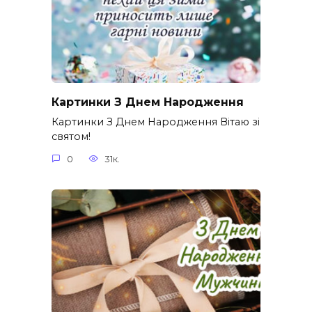
Картинки З Днем Народження
Картинки З Днем Народження Вітаю зі
святом!
0
31к.