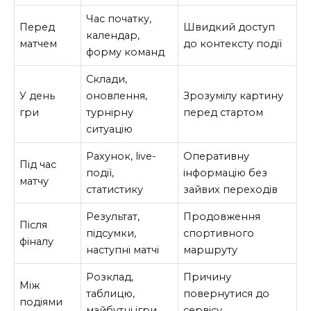
Час початку,
Перед
Швидкий доступ
календар,
матчем
до контексту події
форму команд
Склади,
У день
оновлення,
Зрозумілу картину
гри
турнірну
перед стартом
ситуацію
Рахунок, live-
Оперативну
Під час
події,
інформацію без
матчу
статистику
зайвих переходів
Результат,
Продовження
Після
підсумки,
спортивного
фіналу
наступні матчі
маршруту
Розклад,
Причину
Між
таблицю,
повернутися до
подіями
майбутні ігри
сервісу