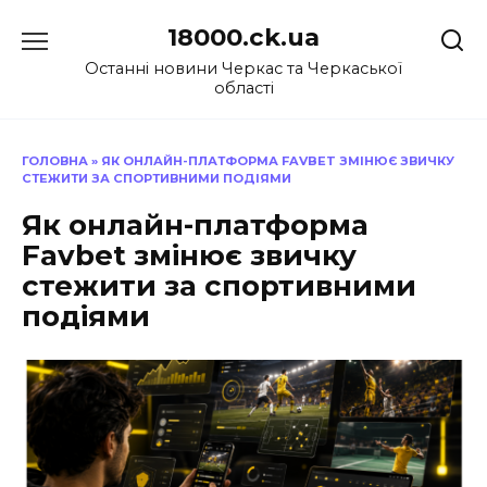
Перейти
18000.ck.ua
до
вмісту
Останні новини Черкас та Черкаської
області
ГОЛОВНА
»
ЯК ОНЛАЙН-ПЛАТФОРМА FAVBET ЗМІНЮЄ ЗВИЧКУ
СТЕЖИТИ ЗА СПОРТИВНИМИ ПОДІЯМИ
Як онлайн-платформа
Favbet змінює звичку
стежити за спортивними
подіями