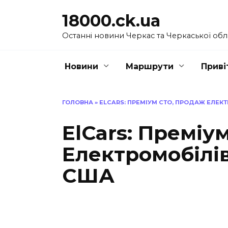
Перейти
18000.ck.ua
до
вмісту
Останні новини Черкас та Черкаської обл
Новини
Маршрути
Приві
ГОЛОВНА
»
ELCARS: ПРЕМІУМ СТО, ПРОДАЖ ЕЛЕКТ
ElCars: Преміу
Електромобілів
США