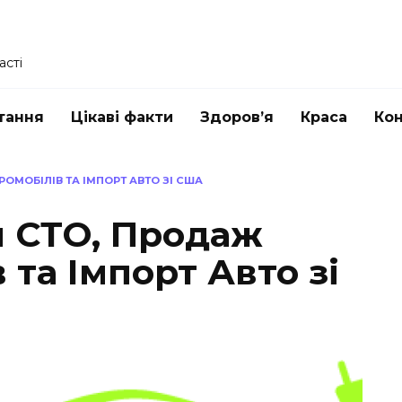
асті
тання
Цікаві факти
Здоров’я
Краса
Ко
РОМОБІЛІВ ТА ІМПОРТ АВТО ЗІ США
м СТО, Продаж
 та Імпорт Авто зі