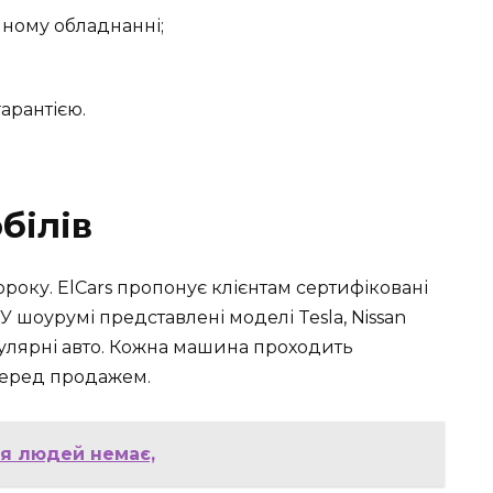
чному обладнанні;
гарантією.
білів
року. ElCars пропонує клієнтам сертифіковані
 У шоурумі представлені моделі Tesla, Nissan
опулярні авто. Кожна машина проходить
 перед продажем.
я людей немає,