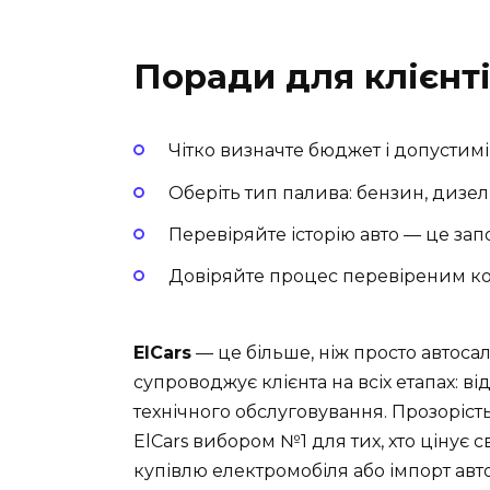
Поради для клієнт
Чітко визначте бюджет і допустимі
Оберіть тип палива: бензин, дизел
Перевіряйте історію авто — це з
Довіряйте процес перевіреним ком
ElCars
— це більше, ніж просто автоса
супроводжує клієнта на всіх етапах: ві
технічного обслуговування. Прозорість
ElCars вибором №1 для тих, хто цінує с
купівлю електромобіля або імпорт ав