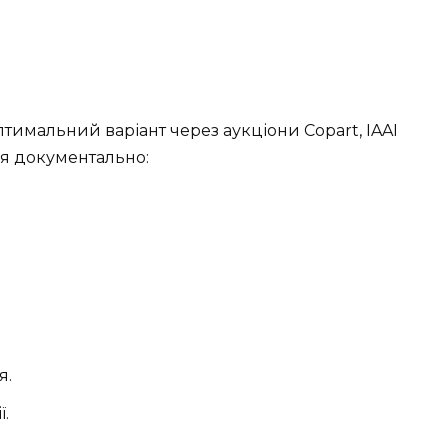
птимальний варіант через аукціони Copart, IAAI
ся документально:
.
я.
ї.