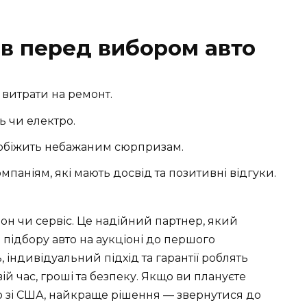
ів перед вибором авто
 витрати на ремонт.
ь чи електро.
апобіжить небажаним сюрпризам.
паніям, які мають досвід та позитивні відгуки.
лон чи сервіс. Це надійний партнер, який
д підбору авто на аукціоні до першого
, індивідуальний підхід та гарантії роблять
вій час, гроші та безпеку. Якщо ви плануєте
то зі США, найкраще рішення — звернутися до