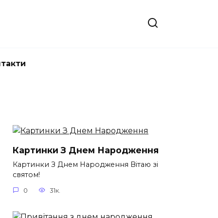
нтакти
Картинки З Днем Народження
Картинки З Днем Народження Вітаю зі
святом!
0
31к.