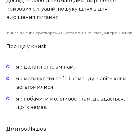
досвід — робота з командами, вирішення
кризових ситуацій, пошуку шляхів для
вирішення питання.
Книга “Місія: Перетворення”, автором якої став Дмитро Ляшов
Про що у книзі:
як долати опір змінам;
як мотивувати себе і команду, навіть коли
всі втомилися;
як побачити можливості там, де здається,
що їх немає.
Дмитро Ляшов