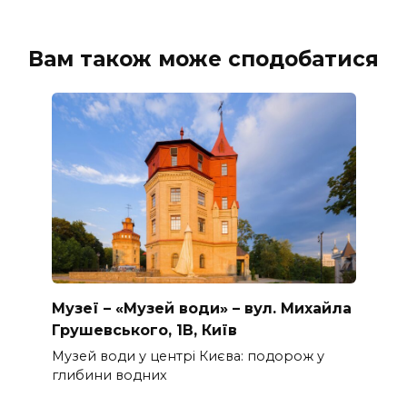
Вам також може сподобатися
Музеї – «Музей води» – вул. Михайла
Грушевського, 1В, Київ
Музей води у центрі Києва: подорож у
глибини водних