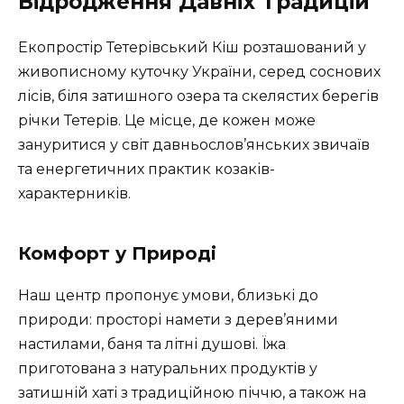
Відродження Давніх Традицій
Екопростір Тетерівський Кіш розташований у
живописному куточку України, серед соснових
лісів, біля затишного озера та скелястих берегів
річки Тетерів. Це місце, де кожен може
зануритися у світ давньослов’янських звичаїв
та енергетичних практик козаків-
характерників.
Комфорт у Природі
Наш центр пропонує умови, близькі до
природи: просторі намети з дерев’яними
настилами, баня та літні душові. Їжа
приготована з натуральних продуктів у
затишній хаті з традиційною піччю, а також на