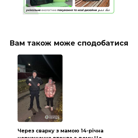
Вам також може сподобатися
Через сварку з мамою 14-річна
черкащанка втекла з дому Це