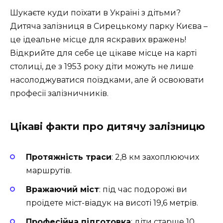
Шукаєте куди поїхати в Україні з дітьми?
Дитяча залізниця в Сирецькому парку Києва –
це ідеальне місце для яскравих вражень!
Відкрийте для себе це цікаве місце на карті
столиці, де з 1953 року діти можуть не лише
насолоджуватися поїздками, але й освоювати
професії залізничників.
Цікаві факти про дитячу залізницю
Протяжність траси
: 2,8 км захоплюючих
маршрутів.
Вражаючий міст
: під час подорожі ви
проїдете міст-віадук на висоті 19,6 метрів.
Професійна підготовка
: діти старше 10