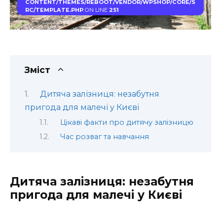
CONTENT/THEMES/REBOOT/VENDOR/WPSHOP/CORE/S
RC/TEMPLATE.PHP
ON LINE
251
Зміст
Дитяча залізниця: незабутня
пригода для малечі у Києві
Цікаві факти про дитячу залізницю
Час розваг та навчання
Дитяча залізниця: незабутня
пригода для малечі у Києві