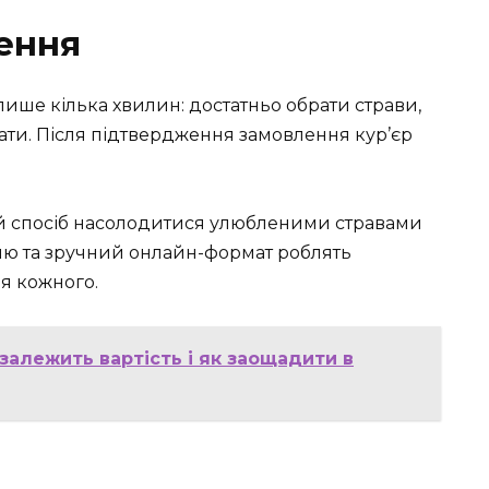
ення
ише кілька хвилин: достатньо обрати страви,
лати. Після підтвердження замовлення кур’єр
ий спосіб насолодитися улюбленими стравами
ню та зручний онлайн-формат роблять
я кожного.
 залежить вартість і як заощадити в