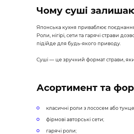
Чому суші залиша
Японська кухня приваблює поєднанням 
Роли, нігірі, сети та гарячі страви до
підійде для будь-якого приводу.
Суші — це зручний формат страви, як
Асортимент та фо
класичні роли з лососем або тунце
фірмові авторські сети;
гарячі роли;