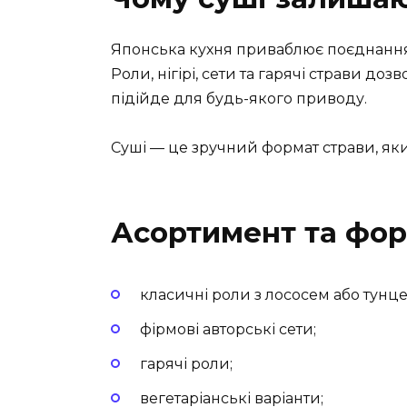
Японська кухня приваблює поєднанням 
Роли, нігірі, сети та гарячі страви до
підійде для будь-якого приводу.
Суші — це зручний формат страви, як
Асортимент та фо
класичні роли з лососем або тунце
фірмові авторські сети;
гарячі роли;
вегетаріанські варіанти;