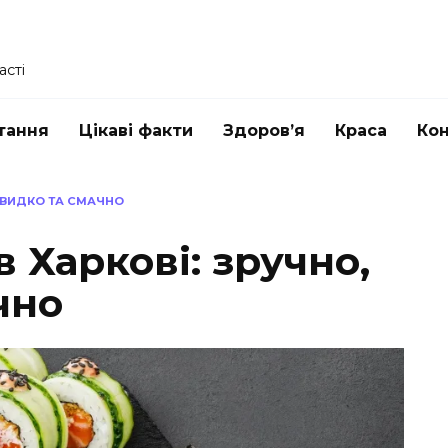
асті
тання
Цікаві факти
Здоров’я
Краса
Ко
 ШВИДКО ТА СМАЧНО
в Харкові: зручно,
чно