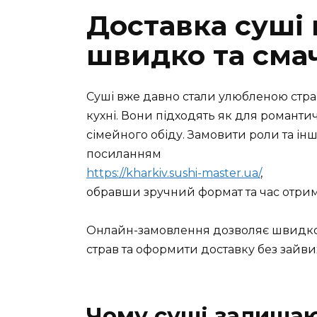
Доставка суші 
швидко та сма
Суші вже давно стали улюбленою стра
кухні. Вони підходять як для романтичн
сімейного обіду. Замовити роли та ін
посиланням
https://kharkiv.sushi-master.ua/
,
обравши зручний формат та час отри
Онлайн-замовлення дозволяє швидко
страв та оформити доставку без зайвих
Чому суші залиша