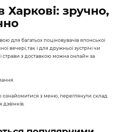
в Харкові: зручно,
чно
вою для багатьох поціновувачів японської
ої вечері, так і для дружньої зустрічі чи
ші страви з доставкою можна онлайн за
мання.
 ознайомитися з меню, переглянути склад
 дзвінків.
ються популярними