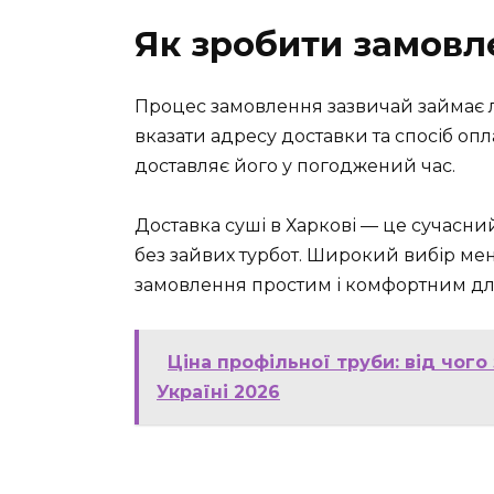
Як зробити замовл
Процес замовлення зазвичай займає л
вказати адресу доставки та спосіб оп
доставляє його у погоджений час.
Доставка суші в Харкові — це сучасн
без зайвих турбот. Широкий вибір ме
замовлення простим і комфортним дл
Ціна профільної труби: від чого
Україні 2026