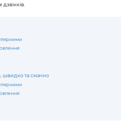
 дзвінків.
пулярними
мовлення
о, швидко та смачно
пулярними
мовлення