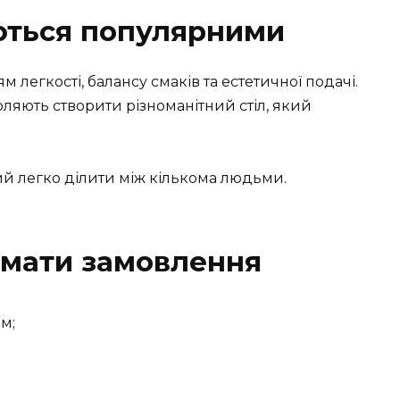
ються популярними
легкості, балансу смаків та естетичної подачі.
зволяють створити різноманітний стіл, який
ий легко ділити між кількома людьми.
рмати замовлення
м;