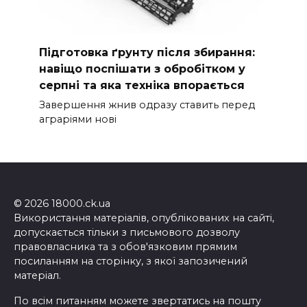
Підготовка ґрунту після збирання:
навіщо поспішати з обробітком у
серпні та яка техніка впорається
Завершення жнив одразу ставить перед
аграріями нові
© 2026 18000.ck.ua
Використання матеріалів, опублікованих на сайті,
допускається тільки з письмового дозволу
правовласника та з обов'язковим прямим
посиланням на сторінку, з якої запозичений
матеріал.
По всім питанням можете звертатись на пошту