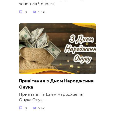
чоловіків​ Чоловічі
0
9.5к.
Привітання з Днем Народження
Онука
Привітання з Днем Народження
Онука Онук –
0
7.4к.