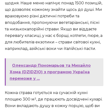
щодня. Наше меню налічує понад 1500 позицій,
що дозволяє кожному знайти щось до душі. Ми
враховуємо різні дієтичні потреби та
вподобання, пропонуючи вегетаріанські, пісні
та низькокалорійні страви. Якщо ви віддаєте
перевагу класиці, у нас є борщі, котлети, пюре, а
для любителів екзотики – страви світової кухні,
наприклад, азійські воки чи італійські пасти.
Олександр Пономарьов та Михайло
Хома (DZIDZIO) з програмою Україна
переможе у ...
Кожна страва готується на сучасній кухні
площею 300 м², де працюють досвідчені кухарі.
Вони вкладають душу в кожну порцію, щоб ви