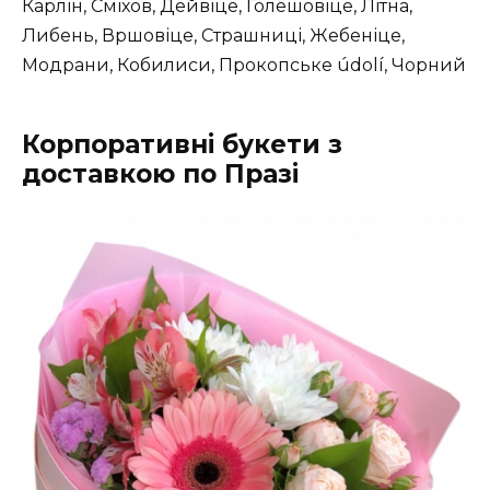
Карлін, Сміхов, Дейвіце, Голешовіце, Літна,
Либень, Вршовіце, Страшниці, Жебеніце,
Модрани, Кобилиси, Прокопське údolí, Чорний
Корпоративні букети з
доставкою по Празі