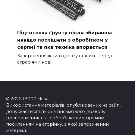
Підготовка ґрунту після збирання:
навіщо поспішати з обробітком у
серпні та яка техніка впорається
Завершення жнив одразу ставить перед
аграріями нові
© 2026 18000.ck.ua
Використання матеріалів, опублікованих на сайті,
допускається тільки з письмового дозволу
правовласника та з обов'язковим прямим
посиланням на сторінку, з якої запозичений
матеріал.