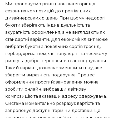
Ми пропонуємо різні цінові категорії: від
сезонних композицій до преміальних
дизайнерських рішень. При цьому недорогі
букети зберігають індивідуальність та
акуратність оформлення, а не виглядають як
стандартні варіанти. Для економії клієнт може
вибрати букети з локальних сортів троянд,
гербер, хризантем, які популярні на чеському
ринку та добре переносять транспортування.
Такий варіант дозволяє зменшити ціну, але
зберегти виразність подарунка. Процес
оформлення простий: замовлення можна
зробити онлайн, вибравши квіткову
композицію та вказавши адресу одержувача.
Система моментально розрахує вартість та
запропонує доступні терміни доставки. Це
зручно як для мешканців Чехії, так і для тих, хто