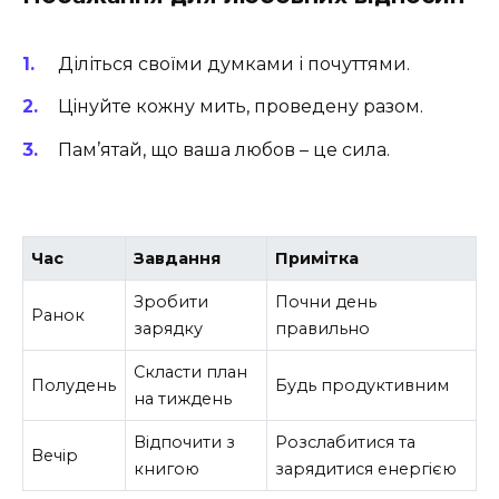
Діліться своїми думками і почуттями.
Цінуйте кожну мить, проведену разом.
Пам’ятай, що ваша любов – це сила.
Час
Завдання
Примітка
Зробити
Почни день
Ранок
зарядку
правильно
Скласти план
Полудень
Будь продуктивним
на тиждень
Відпочити з
Розслабитися та
Вечір
книгою
зарядитися енергією