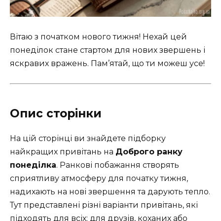
Вітаю з початком нового тижня! Нехай цей
понеділок стане стартом для нових звершень і
яскравих вражень. Пам’ятай, що ти можеш усе!
Опис сторінки
На цій сторінці ви знайдете підборку
найкращих привітань на
Доброго ранку
понеділка
. Ранкові побажання створять
сприятливу атмосферу для початку тижня,
надихають на нові звершення та дарують тепло.
Тут представлені різні варіанти привітань, які
підходять для всіх: для друзів, коханих або