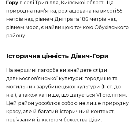
Гору
в селі Трипілля, Київської області. Ця
природна пам’ятка, розташована на висоті 55
метрів над рівнем Дніпра та 186 метрів над
рівнем моря, є найвищою точкою Обухівського
району.
Історична цінність Дівич-Гори
На вершині пагорба ви знайдете сліди
давньослов’янської культури: городище та
могильник зарубинецької культури (II ст. до
н.е.), а також капище, що датується VI століттям.
Цей район уособлює собою не лише природну
красу, але й багатий історичний контекст,
пов’язаний із культом божества Діви.