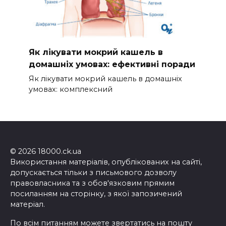
Як лікувати мокрий кашель в
домашніх умовах: ефективні поради
Як лікувати мокрий кашель в домашніх
умовах: комплексний
© 2026 18000.ck.ua
Використання матеріалів, опублікованих на сайті,
допускається тільки з письмового дозволу
правовласника та з обов'язковим прямим
посиланням на сторінку, з якої запозичений
матеріал.
По всім питанням можете звертатись на пошту