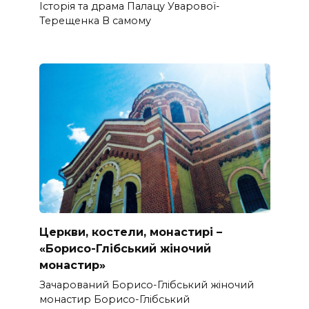
Історія та драма Палацу Уварової-
Терещенка В самому
Церкви, костели, монастирі –
«Борисо-Глібський жіночий
монастир»
Зачарований Борисо-Глібський жіночий
монастир Борисо-Глібський