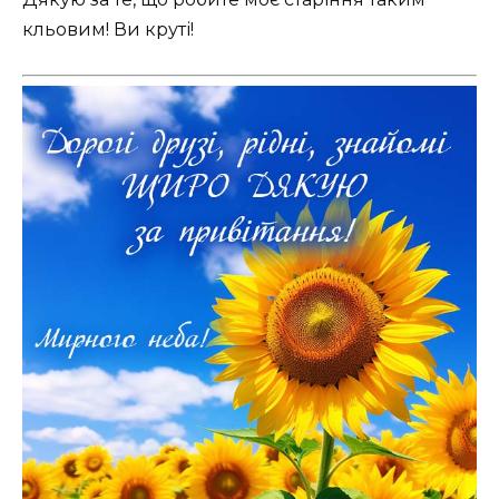
кльовим! Ви круті!