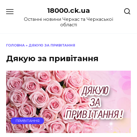
Перейти
18000.ck.ua
до
вмісту
Останні новини Черкас та Черкаської
області
ГОЛОВНА
»
ДЯКУЮ ЗА ПРИВІТАННЯ
Дякую за привітання
ПРИВІТАННЯ