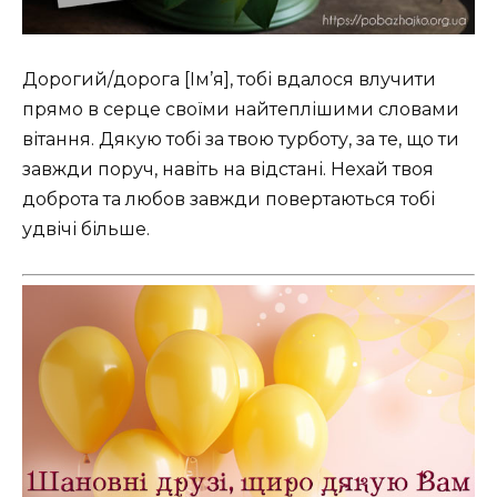
Дорогий/дорога [Ім’я], тобі вдалося влучити
прямо в серце своїми найтеплішими словами
вітання. Дякую тобі за твою турботу, за те, що ти
завжди поруч, навіть на відстані. Нехай твоя
доброта та любов завжди повертаються тобі
удвічі більше.