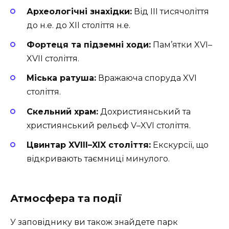
Археологічні знахідки:
Від III тисячоліття
до н.е. до XII століття н.е.
Фортеця та підземні ходи:
Пам’ятки XVI–
XVII століття.
Міська ратуша:
Вражаюча споруда XVI
століття.
Скельний храм:
Дохристиянський та
християнський рельєф V–XVI століття.
Цвинтар XVIII–XIX століття:
Екскурсії, що
відкривають таємниці минулого.
Атмосфера та події
У заповіднику ви також знайдете парк