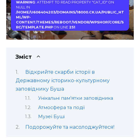
WARNING
: ATTEMPT TO READ PROPERTY "CAT_ID" ON
NULL IN
/HOME/U606404203/DOMAINS/18000.CK.UA/PUBLIC_HT
ML/WP-
CONTENT/THEMES/REBOOT/VENDOR/WPSHOP/CORE/S
RC/TEMPLATE.PHP
ON LINE
251
Зміст
Відкрийте скарби історії в
Державному історико-культурному
заповіднику Буша
Унікальні пам’ятки заповідника
Атмосфера та події
Музеї Буші
Подорожуйте та насолоджуйтеся!