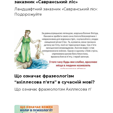
заказник «Савранський ліс»
Ландшафтний заказник «Савранський ліс»:
Подорожуйте
Що означає фразеологізм
“ахіллесова п’ята” в сучасній мові?
Що означає фразеологізм Ахіллесова п’