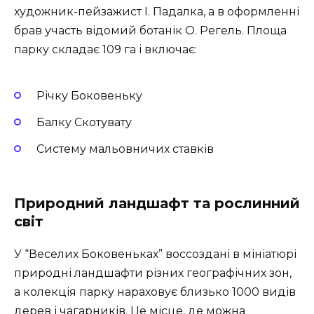
художник-пейзажист І. Падалка, а в оформленні
брав участь відомий ботанік О. Регель. Площа
парку складає 109 га і включає:
Річку Боковеньку
Балку Скотувату
Систему мальовничих ставків
Природний ландшафт та рослинний
світ
У “Веселих Боковеньках” воссоздані в мініатюрі
природні ландшафти різних географічних зон,
а колекція парку нараховує близько 1000 видів
дерев і чагарників. Це місце, де можна