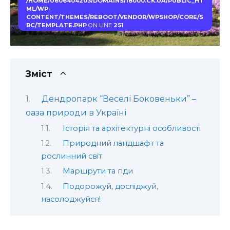
/HOME/U606404203/DOMAINS/18000.CK.UA/PUBLIC_HT
ML/WP-
CONTENT/THEMES/REBOOT/VENDOR/WPSHOP/CORE/S
RC/TEMPLATE.PHP
ON LINE
251
Зміст
Дендропарк “Веселі Боковеньки” –
оаза природи в Україні
Історія та архітектурні особливості
Природний ландшафт та
рослинний світ
Маршрути та гіди
Подорожуй, досліджуй,
насолоджуйся!