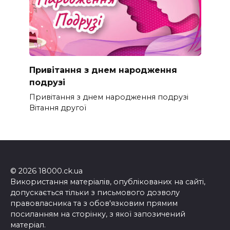
Привітання з днем народження
подрузі
Привітання з днем народження подрузі
Вітання другої
© 2026 18000.ck.ua
Використання матеріалів, опублікованих на сайті,
допускається тільки з письмового дозволу
правовласника та з обов'язковим прямим
посиланням на сторінку, з якої запозичений
матеріал.