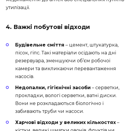
утилізації.
4. Важкі побутові відходи
Будівельне сміття
– цемент, штукатурка,
пісок, гіпс. Такі матеріали осідають на дні
резервуара, зменшуючи об’єм робочої
камери та викликаючи перевантаження
насосів.
Недопалки, гігієнічні засоби
– серветки,
прокладки, вологі серветки, ватні диски.
Вони не розкладаються біологічно і
забивають труби чи насоси.
Харчові відходи у великих кількостях
–
кістки, великі шматки овочів, фруктів чи