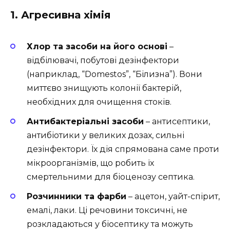
1. Агресивна хімія
Хлор та засоби на його основі
–
відбілювачі, побутові дезінфектори
(наприклад, “Domestos”, “Білизна”). Вони
миттєво знищують колонії бактерій,
необхідних для очищення стоків.
Антибактеріальні засоби
– антисептики,
антибіотики у великих дозах, сильні
дезінфектори. Їх дія спрямована саме проти
мікроорганізмів, що робить їх
смертельними для біоценозу септика.
Розчинники та фарби
– ацетон, уайт-спірит,
емалі, лаки. Ці речовини токсичні, не
розкладаються у біосептику та можуть