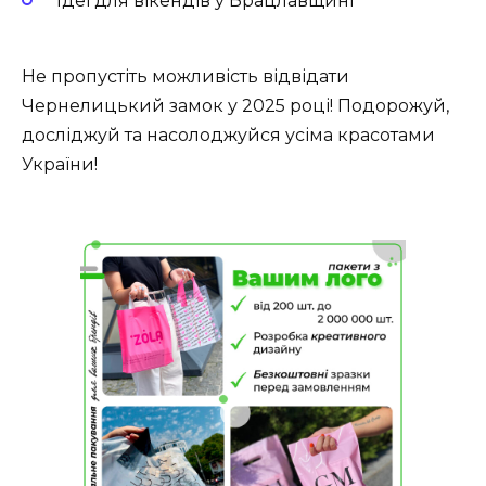
Ідеї для вікендів у Брацлавщині
Не пропустіть можливість відвідати
Чернелицький замок у 2025 році! Подорожуй,
досліджуй та насолоджуйся усіма красотами
України!