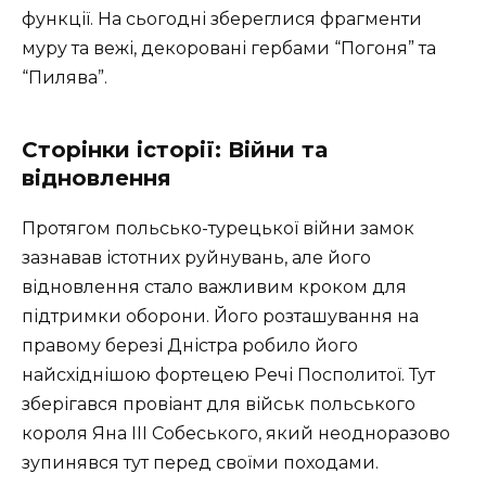
функції. На сьогодні збереглися фрагменти
муру та вежі, декоровані гербами “Погоня” та
“Пилява”.
Сторінки історії: Війни та
відновлення
Протягом польсько-турецької війни замок
зазнавав істотних руйнувань, але його
відновлення стало важливим кроком для
підтримки оборони. Його розташування на
правому березі Дністра робило його
найсхіднішою фортецею Речі Посполитої. Тут
зберігався провіант для військ польського
короля Яна ІІІ Собеського, який неодноразово
зупинявся тут перед своїми походами.