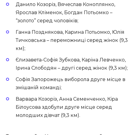
Данило Козоріз, Вячеслав Коноплянко,
Ярослав Кліменок, Богдан Потьомко –
“золото” серед чоловіків;
Ганна Позднякова, Карина Потьомко, Юлія
Тичковська – переможниці серед жінок (9,3
км);
Єлизавета-Софія Зубкова, Каріна Левченко,
Ірина Слободян – другі серед жінок (9,3 км);
Софія Запорожець виборола друге місце в
змішаній команді;
Варвара Козоріз, Анна Семенченко, Кіра
Білоусова здобули друге місце серед
молодших дівчат (9,3 км).