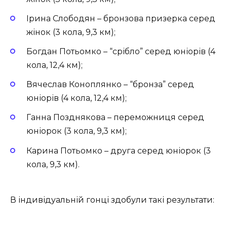
Ірина Слободян – бронзова призерка серед
жінок (3 кола, 9,3 км);
Богдан Потьомко – “срібло” серед юніорів (4
кола, 12,4 км);
Вячеслав Коноплянко – “бронза” серед
юніорів (4 кола, 12,4 км);
Ганна Позднякова – переможниця серед
юніорок (3 кола, 9,3 км);
Карина Потьомко – друга серед юніорок (3
кола, 9,3 км).
В індивідуальній гонці здобули такі результати: