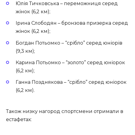
Юлія Тичковська – переможниця серед
жінок (6,2 км);
Ірина Слободян – бронзова призерка серед
жінок (6,2 км);
Богдан Потьомко – “срібло” серед юніорів
(9,3 км);
Карина Потьомко – “золото” серед юніорок
(6,2 км);
Ганна Позднякова – “срібло” серед юніорок
(6,2 км).
Також низку нагород спортсмени отримали в
естафетах: