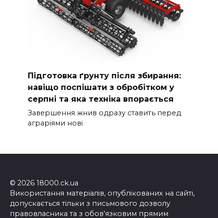
Підготовка ґрунту після збирання:
навіщо поспішати з обробітком у
серпні та яка техніка впорається
Завершення жнив одразу ставить перед
аграріями нові
© 2026 18000.ck.ua
Використання матеріалів, опублікованих на сайті,
допускається тільки з письмового дозволу
правовласника та з обов'язковим прямим