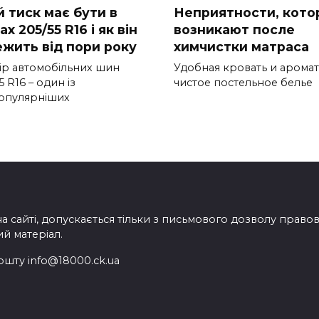
й тиск має бути в
Неприятности, кото
х 205/55 R16 і як він
возникают после
ежить від пори року
химчистки матраса
ір автомобільних шин
Удобная кровать и арома
5 R16 – один із
чистое постельное белье
опулярніших
на сайті, допускається тільки з письмового дозволу прав
ий матеріал.
ошту info@18000.ck.ua