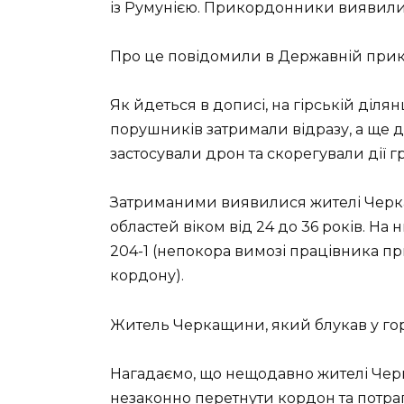
із Румунією. Прикордонники виявили
Про це повідомили в Державній прик
Як йдеться в дописі, на гірській ділян
порушників затримали відразу, а ще 
застосували дрон та скорегували дії г
Затриманими виявилися жителі Черка
областей віком від 24 до 36 років. На 
204-1 (непокора вимозі працівника п
кордону).
Житель Черкащини, який блукав у го
Нагадаємо, що нещодавно жителі Че
незаконно перетнути кордон та потрап