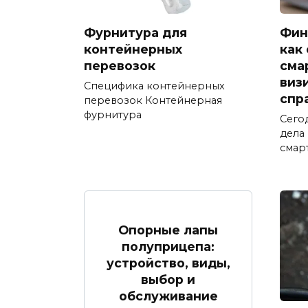
Фурнитура для
Фин
контейнерных
как
перевозок
сма
виз
Специфика контейнерных
спр
перевозок Контейнерная
фурнитура
Сего
дела
смар
Опорные лапы
полуприцепа:
устройство, виды,
выбор и
обслуживание