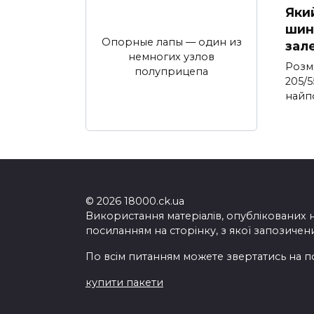
Яки
шина
Опорные лапы — один из
зал
немногих узлов
Розм
полуприцепа
205/5
найп
© 2026 18000.ck.ua
Використання матеріалів, опублікованих 
посиланням на сторінку, з якої запозичен
По всім питанням можете звертатись на п
купити пакети