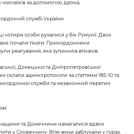
 чоловіків за допомогою дрона.
ордонній службі України.
ці чотири особи рухалися у бік Румунії. Двох
двоє почали тікати. Прикордонники
рупи реагування, яка зупинила втікачів.
ської, Донецької та Дніпропетровської
них склали адмінпротоколи за статтями 185-10 та
рикордонної служби та незаконний перетин
рах
ркащини та Донеччини намагалися вдвох
ити у Словаччину. Втім вони заблукали у горах.