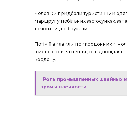
Чоловіки придбали туристичний одяг 
маршрут у мобільних застосунках, зап
та чотири дні блукали.
Потім її виявили прикордонники. Чол
з метою притягнення до відповідальн
кордону.
Роль промышленных швейных м
промышленности