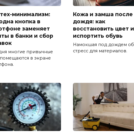
тех-минимализм:
Кожа и замша после
 одна кнопка в
дождя: как
ртфоне заменяет
восстановить цвет и
иты в банки и сбор
испортить обувь
авок
Намокшая под дождем об
стресс для материалов.
дня многие привычные
 помещаются в экране
тфона.