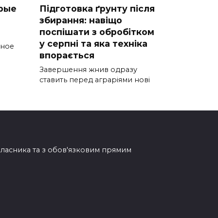
рые
Підготовка ґрунту після
збирання: навіщо
поспішати з обробітком
у серпні та яка техніка
тное
впорається
Завершення жнив одразу
ставить перед аграріями нові
овласника та з обов'язковим прямим