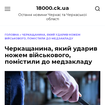
Перейти
18000.ck.ua
до
вмісту
Останні новини Черкас та Черкаської
області
ГОЛОВНА
»
ЧЕРКАЩАНИНА, ЯКИЙ УДАРИВ НОЖЕМ
ВІЙСЬКОВОГО, ПОМІСТИЛИ ДО МЕДЗАКЛАДУ
Черкащанина, який ударив
ножем військового,
помістили до медзакладу