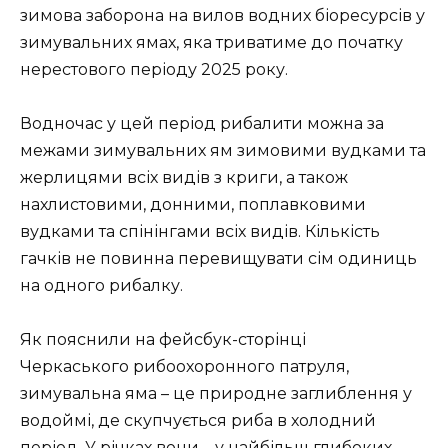
зимова заборона на вилов водних біоресурсів у
зимувальних ямах, яка триватиме до початку
нерестового періоду 2025 року.
Водночас у цей період рибалити можна за
межами зимувальних ям зимовими вудками та
жерлицями всіх видів з криги, а також
нахлистовими, донними, поплавковими
вудками та спінінгами всіх видів. Кількість
гачків не повинна перевищувати сім одиниць
на одного рибалку.
Як пояснили на фейсбук-сторінці
Черкаського рибоохоронного патруля,
зимувальна яма – це природне заглиблення у
водоймі, де скупчується риба в холодний
період. У річках вони – у найбільш глибоких