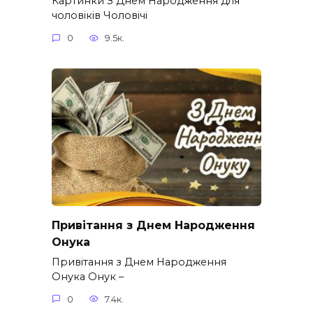
Картинки З Днем Народження для
чоловіків​ Чоловічі
0
9.5к.
Привітання з Днем Народження
Онука
Привітання з Днем Народження
Онука Онук –
0
7.4к.