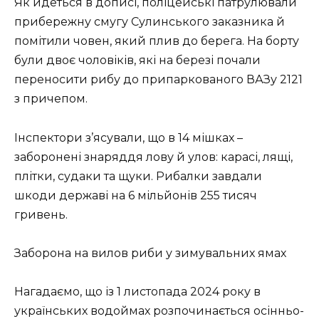
Як йдеться в дописі, поліцейські патрулювали
прибережну смугу Сулинського заказника й
помітили човен, який плив до берега. На борту
були двоє чоловіків, які на березі почали
переносити рибу до припаркованого ВАЗу 2121
з причепом.
Інспектори з’ясували, що в 14 мішках –
заборонені знаряддя лову й улов: карасі, лящі,
плітки, судаки та щуки. Рибалки завдали
шкоди державі на 6 мільйонів 255 тисяч
гривень.
Заборона на вилов риби у зимувальних ямах
Нагадаємо, що із 1 листопада 2024 року в
українських водоймах розпочинається осінньо-