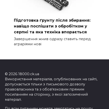
Підготовка ґрунту після збирання:
навіщо поспішати з обробітком у
серпні та яка техніка впорається
Завершення жнив одразу ставить перед
аграріями нові
© 2026 18000.ck.ua
Використання матеріалів, опублікованих на сайті,
допускається тільки з письмового дозволу
правовласника та з обов'язковим прямим
посиланням на сторінку, з якої запозичений
матеріал.
По всім питанням можете звертатись на пошту