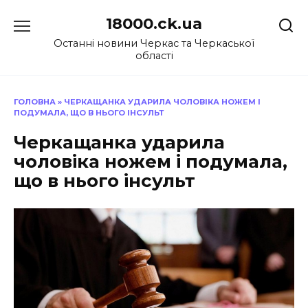
Перейти
18000.ck.ua
до
вмісту
Останні новини Черкас та Черкаської
області
ГОЛОВНА
»
ЧЕРКАЩАНКА УДАРИЛА ЧОЛОВІКА НОЖЕМ І
ПОДУМАЛА, ЩО В НЬОГО ІНСУЛЬТ
Черкащанка ударила
чоловіка ножем і подумала,
що в нього інсульт