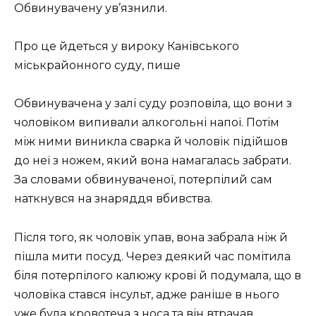
Обвинувачену ув’язнили.
Про це йдеться у вироку Канівського
міськрайонного суду, пише
Обвинувачена у залі суду розповіла, що вони з
чоловіком випивали алкогольні напої. Потім
між ними виникла сварка й чоловік підійшов
до неї з ножем, який вона намагалась забрати.
За словами обвинуваченої, потерпілий сам
наткнувся на знаряддя вбивства.
Після того, як чоловік упав, вона забрала ніж й
пішла мити посуд. Через деякий час помітила
біля потерпілого калюжу крові й подумала, що в
чоловіка стався інсульт, адже раніше в нього
уже була кровотеча з носа та він втрачав