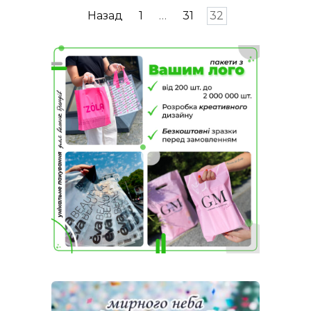
Пагінація
Назад
1
…
31
32
записів