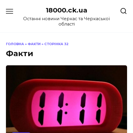
Перейти
18000.ck.ua
до
вмісту
Останні новини Черкас та Черкаської
області
ГОЛОВНА
»
ФАКТИ
»
СТОРІНКА 32
Факти