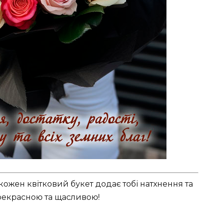
ожен квітковий букет додає тобі натхнення та
рекрасною та щасливою!