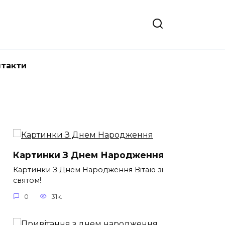
нтакти
Картинки З Днем Народження
Картинки З Днем Народження Вітаю зі
святом!
0
31к.