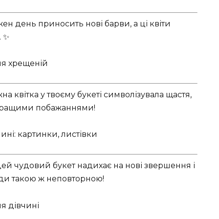
ен день приносить нові барви, а ці квіти
. ✨
а квітка у твоєму букеті символізувала щастя,
йкращими побажаннями!
цей чудовий букет надихає на нові звершення і
жди такою ж неповторною!