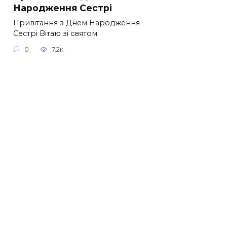
Народження Сестрі
Привітання з Днем Народження
Сестрі Вітаю зі святом
0
7.2к.