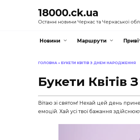
Перейти
18000.ck.ua
до
вмісту
Останні новини Черкас та Черкаської обл
Новини
Маршрути
Приві
ГОЛОВНА
»
БУКЕТИ КВІТІВ З ДНЕМ НАРОДЖЕННЯ
Букети Квітів
Вітаю зі святом! Нехай цей день принес
емоцій. Хай усі твої бажання здійснюют