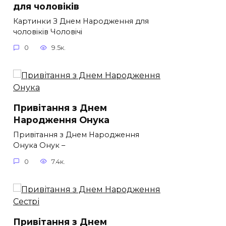
для чоловіків​
Картинки З Днем Народження для
чоловіків​ Чоловічі
0
9.5к.
Привітання з Днем
Народження Онука
Привітання з Днем Народження
Онука Онук –
0
7.4к.
Привітання з Днем