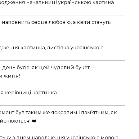
 наповнить серце любов’ю, а квіти стануть
жен день буде, як цей чудовий букет —
 життя!
мент був таким же яскравим і пам’ятним, як
ійснюються! ❤️