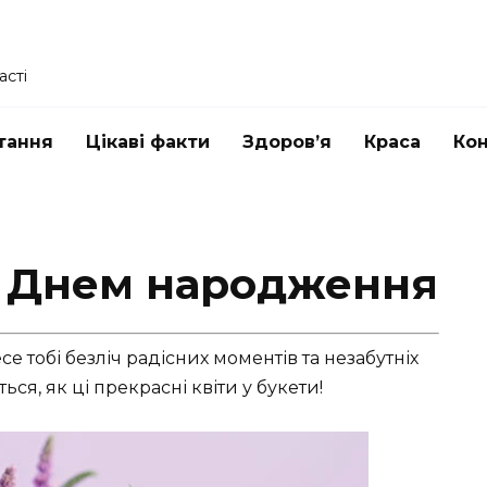
асті
тання
Цікаві факти
Здоров’я
Краса
Ко
 З Днем народження
е тобі безліч радісних моментів та незабутніх
ься, як ці прекрасні квіти у букети!