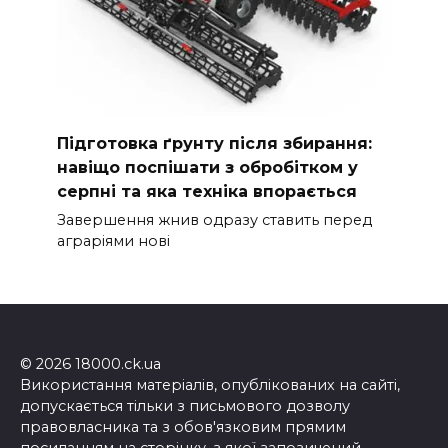
Підготовка ґрунту після збирання:
навіщо поспішати з обробітком у
серпні та яка техніка впорається
Завершення жнив одразу ставить перед
аграріями нові
© 2026 18000.ck.ua
Використання матеріалів, опублікованих на сайті,
допускається тільки з письмового дозволу
правовласника та з обов'язковим прямим
посиланням на сторінку, з якої запозичений