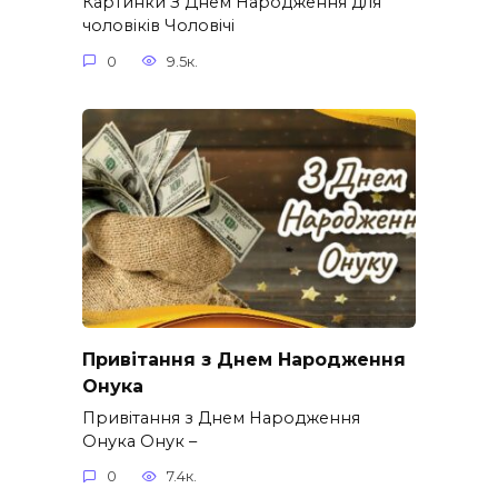
Картинки З Днем Народження для
чоловіків​ Чоловічі
0
9.5к.
Привітання з Днем Народження
Онука
Привітання з Днем Народження
Онука Онук –
0
7.4к.