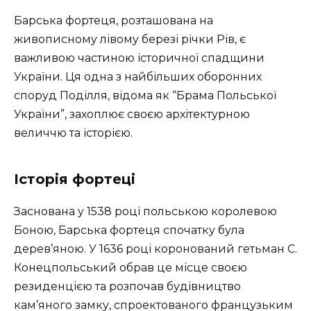
Барська фортеця, розташована на
живописному лівому березі річки Рів, є
важливою частиною історичної спадщини
України. Ця одна з найбільших оборонних
споруд Поділля, відома як “Брама Польської
України”, захоплює своєю архітектурною
величчю та історією.
Історія фортеці
Заснована у 1538 році польською королевою
Боною, Барська фортеця спочатку була
дерев’яною. У 1636 році коронований гетьман С.
Конецпольський обрав це місце своєю
резиденцією та розпочав будівництво
кам’яного замку, спроектованого французьким