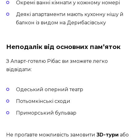
Окремі ванні кімнати у кожному номері
Деякі апартаменти мають кухонну нішу й
балкон із видом на Дерибасівську
Неподалік від основних пам’яток
З Апарт-готелю Рібас ви зможете легко
відвідати:
Одеський оперний театр
Потьомкінські сходи
Приморський бульвар
Не проґавте можливість замовити
3D-тури
або