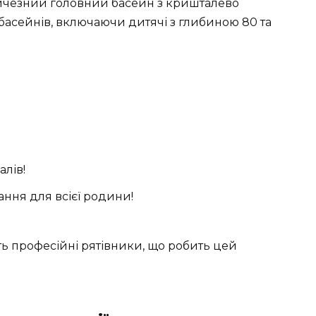
еличезний головний басейн з кришталево
 басейнів
, включаючи
дитячі з глибиною 80 та
лів!
ання для всієї родини!
ть
професійні рятівники
, що робить цей