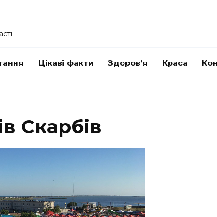
асті
тання
Цікаві факти
Здоров’я
Краса
Ко
ів Скарбів