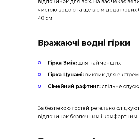
відпочинок для всіх. На вас чекає в
чистою водою та ще
вісім додаткових
40 см
.
Вражаючі водні гірки
Гірка Змія:
для найменших!
Гірка Цунамі:
виклик для екстрема
Сімейний рафтинг:
спільне спуск
За безпекою гостей ретельно слідкую
відпочинок безпечним і комфортним.