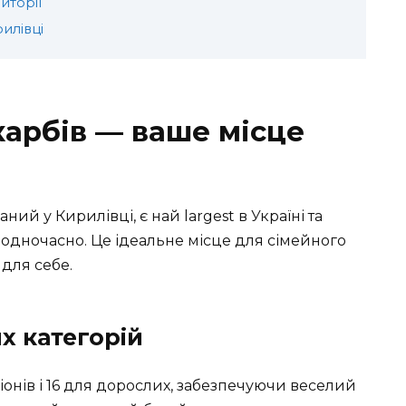
иторії
илівці
карбів — ваше місце
ий у Кирилівці, є най largest в Україні та
одночасно. Це ідеальне місце для сімейного
для себе.
их категорій
іонів
і
16 для дорослих
, забезпечуючи веселий