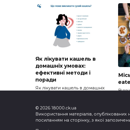
Як лікувати кашель в
домашніх умовах:
ефективні методи і
Міс
поради
eat
Як лікувати кашель в домашніх
Відві
умовах: ефективні методи
найз
© 2026 18000.ck.ua
Використання матеріалів, опублікованих 
посиланням на сторінку, з якої запозичен