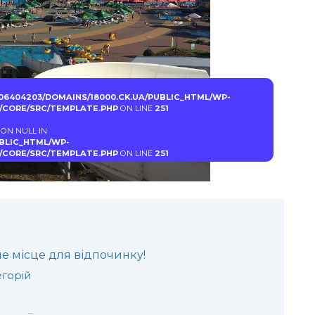
06404203/DOMAINS/18000.CK.UA/PUBLIC_HTML/WP-
CORE/SRC/TEMPLATE.PHP
ON LINE
251
 ON NULL IN
UBLIC_HTML/WP-
CORE/SRC/TEMPLATE.PHP
ON LINE
251
е місце для відпочинку!
егорій