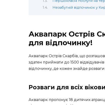
Першокласні послуги на тер
Незабутній відпочинок у Кир
Аквапарк Острів С
для відпочинку!
Аквапарк Острів Скарбів, що розташован
здатен приймати до
1500 відвідувачів
відпочинку, де кожен знайде розваги 
Розваги для всіх віков
Аквапарк пропонує
18 дитячих атракц