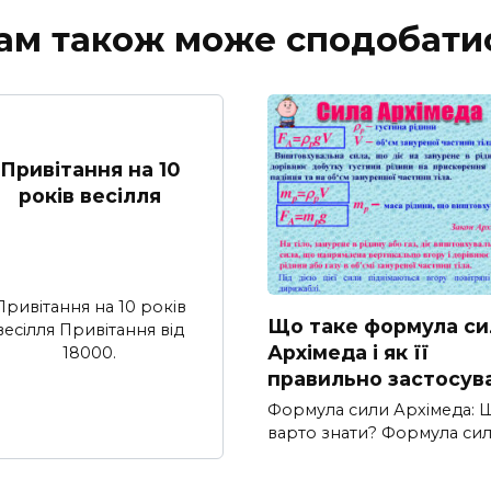
ам також може сподобати
Привітання на 10
років весілля
Привітання на 10 років
Що таке формула си
весілля Привітання від
Архімеда і як її
18000.
правильно застосув
Формула сили Архімеда: 
варто знати? Формула си