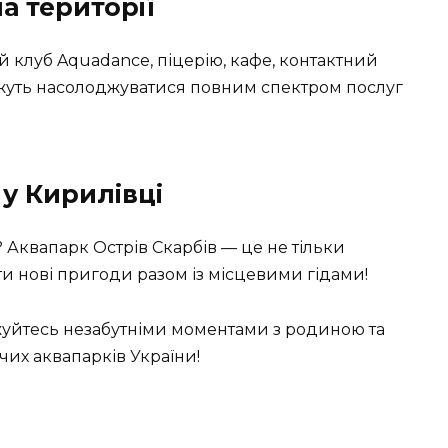
а території
й клуб Aquadance
, піцерію, кафе, контактний
 можуть насолоджуватися повним спектром послуг
у Кирилівці
5? Аквапарк Острів Скарбів — це не тільки
ти
нові пригоди разом із місцевими гідами!
жуйтесь незабутніми моментами з родиною та
их аквапарків України!