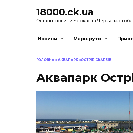
Перейти
18000.ck.ua
до
вмісту
Останні новини Черкас та Черкаської обл
Новини
Маршрути
Приві
ГОЛОВНА
»
АКВАПАРК «ОСТРІВ СКАРБІВ
Аквапарк Остр