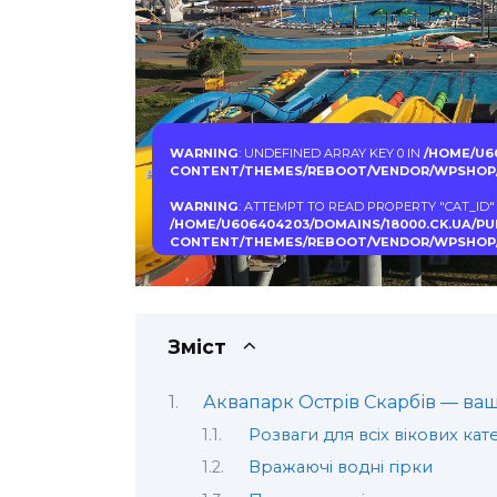
WARNING
: UNDEFINED ARRAY KEY 0 IN
/HOME/U6
CONTENT/THEMES/REBOOT/VENDOR/WPSHOP/
WARNING
: ATTEMPT TO READ PROPERTY "CAT_ID"
/HOME/U606404203/DOMAINS/18000.CK.UA/P
CONTENT/THEMES/REBOOT/VENDOR/WPSHOP/
Зміст
Аквапарк Острів Скарбів — ваш
Розваги для всіх вікових кат
Вражаючі водні гірки