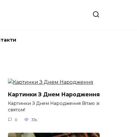
нтакти
Картинки З Днем Народження
Картинки З Днем Народження Вітаю зі
святом!
0
31к.