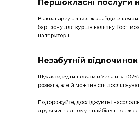
Першокласні послуги н
В аквапарку ви також знайдете
ночни
бар і зону для курців кальяну. Гості
на території.
Незабутній відпочинок 
Шукаєте, куди поїхати в Україні у 202
розвага, але й можливість
досліджува
Подорожуйте, досліджуйте і насолод
друзями в одному з найбільш вражаюч