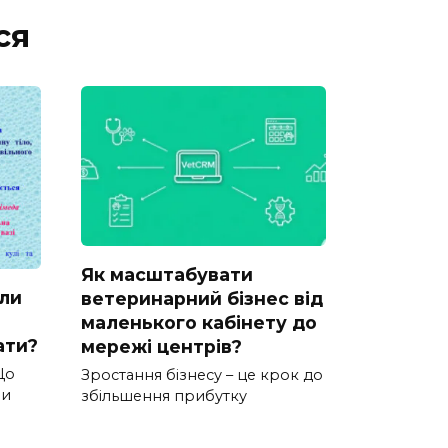
ся
Як масштабувати
ли
ветеринарний бізнес від
маленького кабінету до
ати?
мережі центрів?
Що
Зростання бізнесу – це крок до
ли
збільшення прибутку