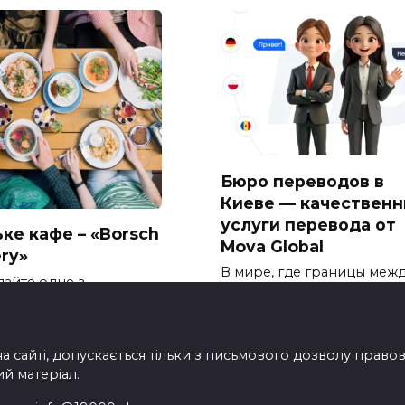
Бюро переводов в
Киеве — качествен
услуги перевода от
ьке кафе – «Borsch
Mova Global
ery»
В мире, где границы меж
дайте одне з
странами стираются, а
апашніших місць Харкова –
международное
на сайті, допускається тільки з письмового дозволу прав
ий матеріал.