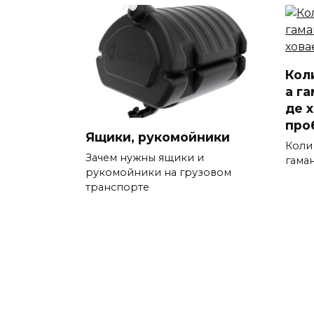
Коли
а га
де 
про
Ящики, рукомойники
Коли 
Зачем нужны ящики и
гаман
рукомойники на грузовом
транспорте