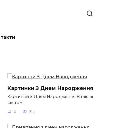
нтакти
Картинки З Днем Народження
Картинки З Днем Народження Вітаю зі
святом!
0
31к.