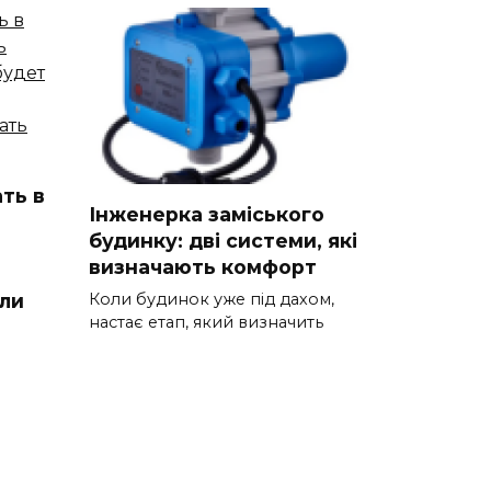
ть в
Інженерка заміського
будинку: дві системи, які
визначають комфорт
Коли будинок уже під дахом,
ли
настає етап, який визначить