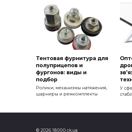
Тентовая фурнитура для
Опт
полуприцепов и
дро
фургонов: виды и
зв’я
подбор
техн
Ролики, механизмы натяжения,
У сфе
шарниры и ремкомплекты
стабі
© 2026 18000.ck.ua