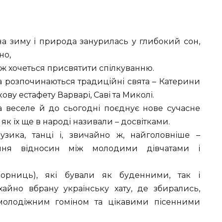
а зиму і природа занурилась у глибокий сон,
но,
е ж хочеться присвятити спілкуванню.
 розпочинаються традиційні свята – Катерини
ову естафету Варварі, Саві та Миколі.
а веселе й до сьогодні поєднує нове сучасне
як їх ще в народі називали – досвітками.
музика, танці і, звичайно ж, найголовніше –
ження відносин між молодими дівчатами і
чорниць), які бували як буденними, так і
айно вбрану українську хату, де збирались,
 молодіжним гоміном та цікавими пісенними