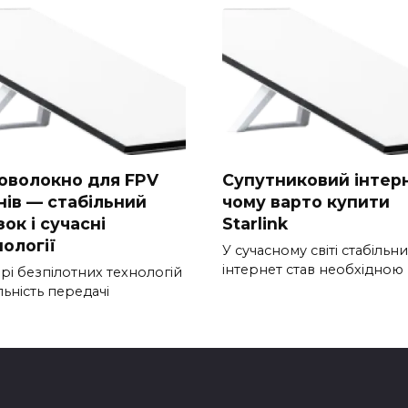
оволокно для FPV
Супутниковий інтер
нів — стабільний
чому варто купити
зок і сучасні
Starlink
ології
У сучасному світі стабільн
інтернет став необхідною
рі безпілотних технологій
льність передачі