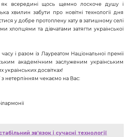
 як всередині щось щемно лоскоче душу і
ька хвилин забути про новітні технології дня
стися у добре протоплену хату в затишному селі
и хлопцями та дівчатами затягти української
часу і разом із Лауреатом Національної премії
ським академічним заслуженим українським
 українських досвітках!
 з нетерпінням чекаємо на Вас:
філармонії
абільний зв’язок і сучасні технології