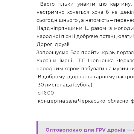
Варто тільки уявити цю картину,
нестримно хочеться хоча б на декіл
сьогоднішнього , а натомість – перене
Наддніпрянщини і… разом із молодим
народної пісні і добряче потанцювати!
Дорогі друзі!
Запрошуємо Вас пройти крізь портал 
України імені Т.Г Шевченка Черка
народним хором побувати на музичних
В доброму здоров’ї та гарному настрої
30 листопада (субота)
о 16:00
концертна зала Черкаської обласної 
Оптоволокно для FPV дронів — ст