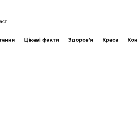
асті
тання
Цікаві факти
Здоров’я
Краса
Ко