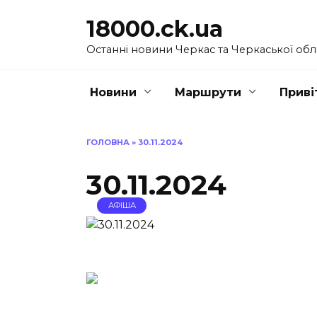
Перейти
18000.ck.ua
до
вмісту
Останні новини Черкас та Черкаської обл
Новини
Маршрути
Приві
ГОЛОВНА
»
30.11.2024
30.11.2024
АФІША