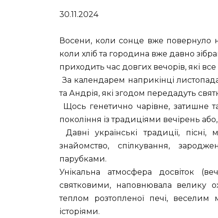
30.11.2024
Восени, коли сонце вже повернуло н
коли хліб та городина вже давно зібра
приходить час довгих вечорів, які вс
За календарем наприкінці листопада
та Андрія, які згодом передадуть святк
Щось генетично чарівне, затишне т
покоління із традиціями вечірень або, 
Давні українські традиції, пісні, 
знайомство, спілкування, зарод
парубками.
Унікальна атмосфера досвіток (ве
святковими, наповнювала велику ох
теплом розтопленої печі, веселим
історіями.