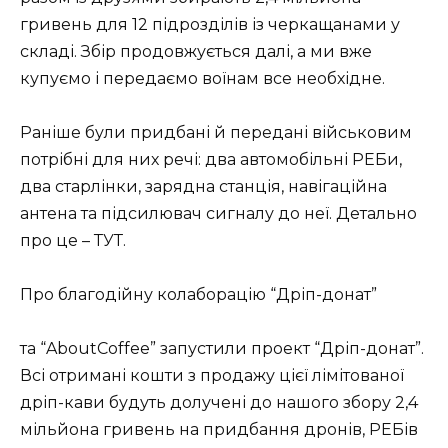
гривень для 12 підрозділів із черкащанами у
складі. Збір продовжується далі, а ми вже
купуємо і передаємо воїнам все необхідне.
Раніше були придбані й передані військовим
потрібні для них речі: два автомобільні РЕБи,
два старлінки, зарядна станція, навігаційна
антена та підсилювач сигналу до неї. Детально
про це – ТУТ.
Про благодійну колаборацію “Дріп-донат”
та “AboutCoffee” запустили проект “Дріп-донат”.
Всі отримані кошти з продажу цієї лімітованої
дріп-кави будуть долучені до нашого збору 2,4
мільйона гривень на придбання дронів, РЕБів