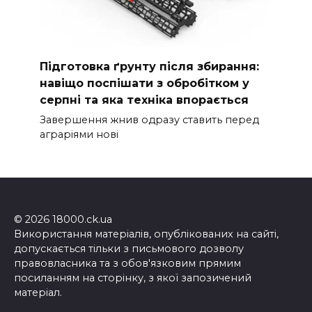
Підготовка ґрунту після збирання:
навіщо поспішати з обробітком у
серпні та яка техніка впорається
Завершення жнив одразу ставить перед
аграріями нові
© 2026 18000.ck.ua
Використання матеріалів, опублікованих на сайті,
допускається тільки з письмового дозволу
правовласника та з обов'язковим прямим
посиланням на сторінку, з якої запозичений
матеріал.