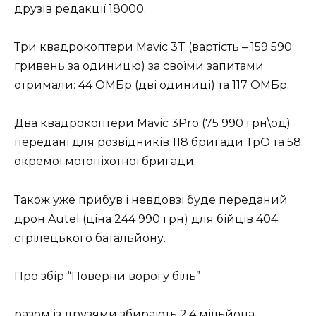
друзів редакції 18000.
Три квадрокоптери Mavic 3T (вартість – 159 590
гривень за одиницю) за своїми запитами
отримали: 44 ОМБр (дві одиниці) та 117 ОМБр.
Два квадрокоптери Mavic 3Pro (75 990 грн\од)
передані для розвідників 118 бригади ТрО та 58
окремої мотопіхотної бригади.
Також уже прибув і невдовзі буде переданий
дрон Autel (ціна 244 990 грн) для бійців 404
стрілецького батальйону.
Про збір “Поверни ворогу біль”
разом із друзями збирають 2,4 мільйона