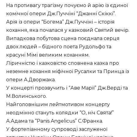
На противагу трагізму почуємо й арію із єдиної
комічної опери Дж.Пуччіні “Джанні Скіккі”.
Арія із опери “Богема” Дж.Пуччіні – історія
кохання, яка почалася у казковий Святий вечір.
Випадкова побутова сцена поєднала серця
двох людей – бідного поета Рудольфо та
красуні Мімі великим коханням.
Ліричністю і казковістю сповнена казка про
неземне кохання міфічної Русалки та Принца із
опери А.Дворжака.
У концерті прозвучить і “Аве Марії” Дж.Верді та
М.Волинського.
Найголовнішим лейтмотивом концерту
неодмінно стануть колядки “О, ніч Свята!”
А.Адама та “Panis Angelicus” С.Франка.
У фортепіанному супроводі заслуженої