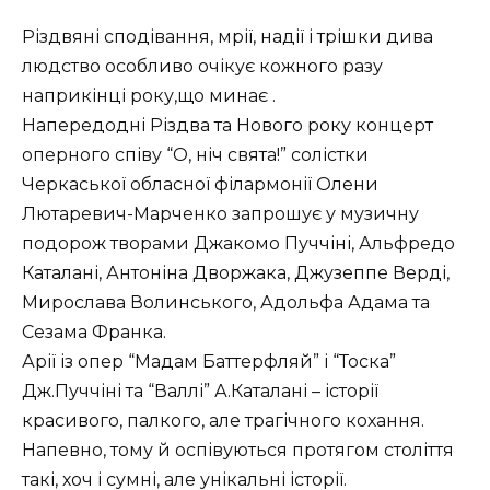
Різдвяні сподівання, мрії, надії і трішки дива
людство особливо очікує кожного разу
наприкінці року,що минає .
Напередодні Різдва та Нового року концерт
оперного співу “О, ніч свята!” солістки
Черкаської обласної філармонії Олени
Лютаревич-Марченко запрошує у музичну
подорож творами Джакомо Пуччіні, Альфредо
Каталані, Антоніна Дворжака, Джузеппе Верді,
Мирослава Волинського, Адольфа Адама та
Сезама Франка.
Арії із опер “Мадам Баттерфляй” і “Тоска”
Дж.Пуччіні та “Валлі” А.Каталані – історії
красивого, палкого, але трагічного кохання.
Напевно, тому й оспівуються протягом століття
такі, хоч і сумні, але унікальні історії.