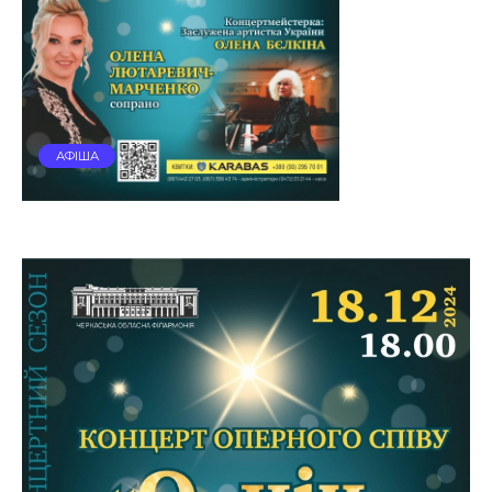
АФІША