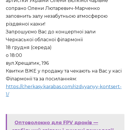
артистки України Олени Бєлкіної чарівне
сопрано Олени Лютаревич-Марченко
заповнить залу незабутньою атмосферою
різдвяної казки!
Запрошуємо Вас до концертної зали
Черкаської обласної філармонії
18 грудня (середа)
о 18:00
вул.Хрещатик, 196
Квитки ВЖЕ у продажу та чекають на Вас у касі
Філармонії та за посиланням:
https://cherkasy.karabas.com/rizdvyanyy-kontsert-
1/
Оптоволокно для FPV дронів —