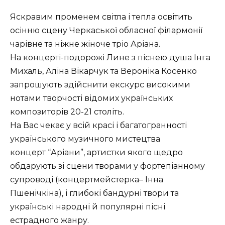
Яскравим променем світла і тепла освітить
осінню сцену Черкаської обласної філармонії
чарівне та ніжне жіноче тріо Аріана.
На концерті-подорожі Лине з піснею душа Інга
Михаль, Аліна Вікарчук та Вероніка Косенко
запрошують здійснити екскурс високими
нотами творчості відомих українських
композиторів 20-21 століть.
На Вас чекає у всій красі і багатогранності
українського музичного мистецтва
концерт “Аріани”, артистки якого щедро
обдарують зі сцени творами у фортепіанному
супроводі (концертмейстерка– Інна
Пшенічкіна), і глибокі бандурні твори та
українські народні й популярні пісні
естрадного жанру.