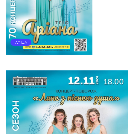
АФІША